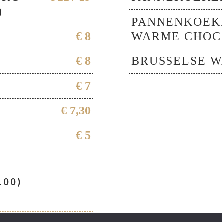
)
PANNENKOEKE
€ 8
WARME CHOC
€ 8
BRUSSELSE W
€ 7
€ 7,30
€ 5
.00)