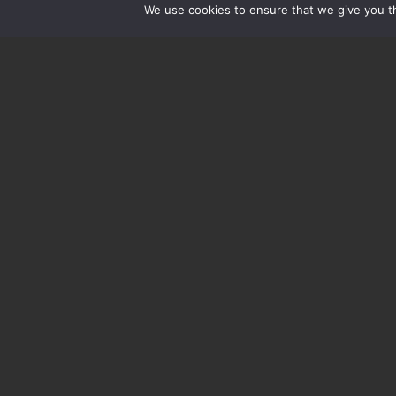
NACHO’S FULL OPTION (2 PE
We use cookies to ensure that we give you th
HUMMUS MET FLATBREAD (2 
ROOMIJS
ZIE DESSERTENKAART