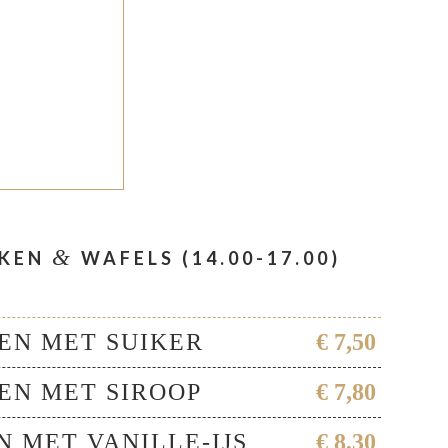
&
EKEN
WAFELS (14.00-17.00)
EN MET SUIKER
€ 7,50
EN MET SIROOP
€ 7,80
 MET VANILLE-IJS
€ 8,30