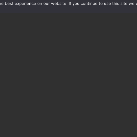
RS.)
€ 17
e best experience on our website. If you continue to use this site we w
PERS.)
€ 10
NAAR MENU
RESERVEER