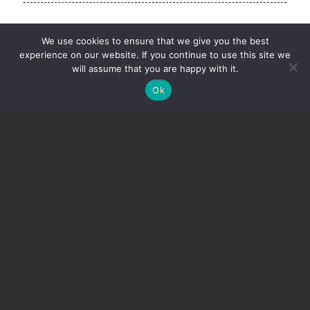
We use cookies to ensure that we give you the best
experience on our website. If you continue to use this site we
will assume that you are happy with it.
Ok
NAAR MENU
RESERVEER
OPENINGSUREN
Open van 11u tot 21u
Woensdag en donderdag gesloten
Sint-Damiaanstraat 21
2160 Wommelgem