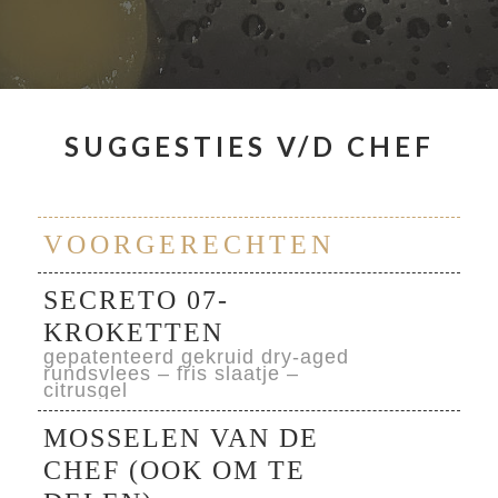
SUGGESTIES V/D CHEF
VOORGERECHTEN
SECRETO 07-
KROKETTEN
gepatenteerd gekruid dry-aged
rundsvlees – fris slaatje –
citrusgel
MOSSELEN VAN DE
CHEF (OOK OM TE